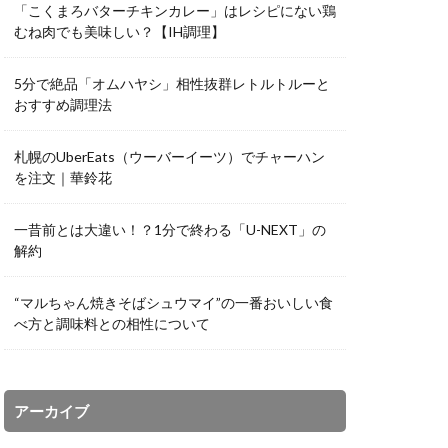
「こくまろバターチキンカレー」はレシピにない鶏
むね肉でも美味しい？【IH調理】
5分で絶品「オムハヤシ」相性抜群レトルトルーと
おすすめ調理法
札幌のUberEats（ウーバーイーツ）でチャーハン
を注文｜華鈴花
一昔前とは大違い！？1分で終わる「U-NEXT」の
解約
“マルちゃん焼きそばシュウマイ”の一番おいしい食
べ方と調味料との相性について
アーカイブ