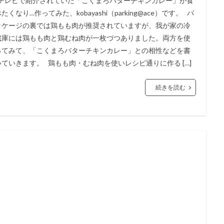
テレビで紹介されていた「こくまろバターチキンカレー」が食
たくなり…作ってみた、kobayashi（parking@ace）です。 パ
ッケージの裏では鶏もも肉が推奨されていますが、我が家の冷
蔵庫には鶏もも肉と鶏むね肉が一枚づつありました。両方を使
ってみて、「こくまろバターチキンカレー」との相性などを書
いていきます。 鶏もも肉・むね肉を使いレシピ通りに作る […]
続きを読む