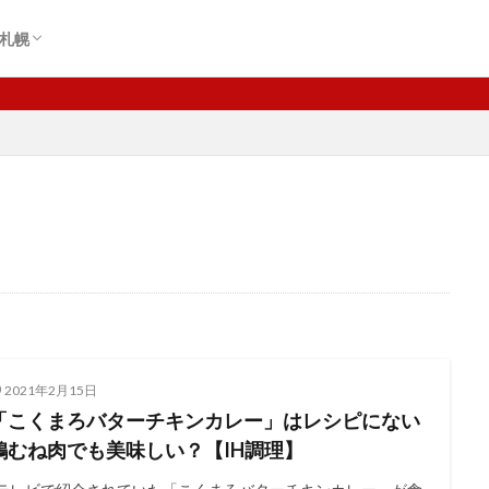
札幌
辺
ター前周辺
2021年2月15日
「こくまろバターチキンカレー」はレシピにない
鶏むね肉でも美味しい？【IH調理】