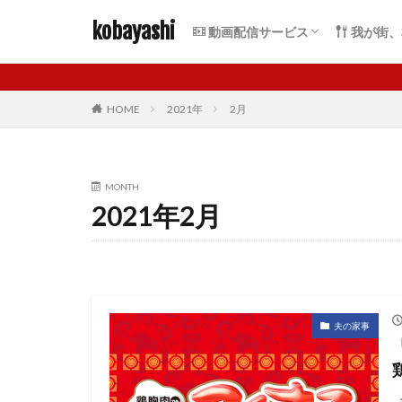
kobayashi
動画配信サービス
我が街、
VOD比較
U-NEXT
FOD
Hulu
TSUTAYA
DAZN
Netflix
dTV
dアニメストア
TELASA
ABEMA
Amazonプライムビデオ
札幌駅周
琴似
麻生
大通周辺
バスセン
北大周辺
すすきの
山鼻
桑園
東区
西区
手稲区
北区
HOME
2021年
2月
MONTH
2021年2月
夫の家事