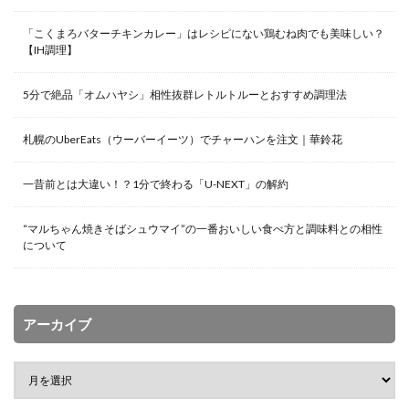
「こくまろバターチキンカレー」はレシピにない鶏むね肉でも美味しい？
【IH調理】
5分で絶品「オムハヤシ」相性抜群レトルトルーとおすすめ調理法
札幌のUberEats（ウーバーイーツ）でチャーハンを注文｜華鈴花
一昔前とは大違い！？1分で終わる「U-NEXT」の解約
“マルちゃん焼きそばシュウマイ”の一番おいしい食べ方と調味料との相性
について
アーカイブ