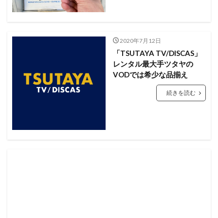
鶏むね肉 レシピ
麻生 あさ蔵
麻生 コッペパン
麻生 ランチ
麻生 ランチ おすすめ
麻生 ランチ 安い
2020年7月12日
麻生 ランチ 札幌
麻生 ラーメン
麻生 ラーメン 札幌
「TSUTAYA TV/DISCAS」
麻生 北山龍
麻生 喫茶店
麻生 館
レンタル最大手ツタヤの
麻生 駅 ランチ
VODでは希少な品揃え
続きを読む
検索