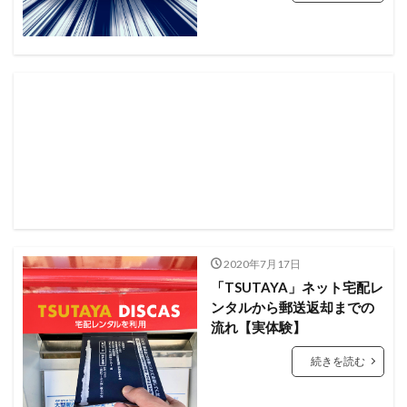
紫雲 亭
紫雲亭 ラーメン
絵本
縁
美味しい インスタント味噌汁
肉汁
肉詰めピーマン
自分の時間
自転車 シェア
自転車の練習
良コスパ
蕎麦
見 て
見た目の整理
観光 札幌 ビール
誕生 日 プレゼント
豆腐
豚 キムチ チャーハン
豚 バラ レタス 巻き
豚まん
豚丼
豚汁
豚肉
豚肉 レタス
趣味の時間
車内 販売
軽量
遊具
野菜炒め
金 妻
金曜日 の 妻たち へ
鉛筆
銭湯
2020年7月17日
関西コレクション
雨 3
雨 は やさしく
「TSUTAYA」ネット宅配レ
雨燦燦 駐車場
青い ラーメン
食器洗い
飲み物
ンタルから郵送返却までの
餃子 定食
餃子 札幌
駄菓子 屋 札幌
駄菓子屋
流れ【実体験】
駅弁
鬼 滅 の 刃
鬼 滅 の 刃 フィギュア
続きを読む
鬼 滅 の 刃 フィギュア 炭 治郎
鬼 滅 の 刃 善 逸
鬼 滅 の 刃 善 逸 フィギュア
鮭
鶏 白湯