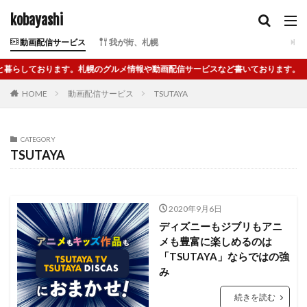
kobayashi
琴似 てら
琴似 ななし
琴似 カレー
琴似 ストリート
琴似 スパンキー
動画配信サービス
我が街、札幌
琴似 スープ カレー
琴似 チャーハン
しております。札幌のグルメ情報や動画配信サービスなど書いております。
琴似 ハンバーグ
琴似 ランチ
琴似 ランチ おいしい
HOME
動画配信サービス
TSUTAYA
琴似 ランチ おすすめ
琴似 ランチ カフェ
琴似 ランチ 子連れ
琴似 ランチ 安い
琴似 ラーメン
CATEGORY
琴似 ラーメン ななし
琴似 ラーメン ふくや
TSUTAYA
琴似 三徳
琴似 中華
琴似 出前
琴似 喫茶店
琴似 定食
琴似 居酒屋
琴似 憩う や
琴似 昼 飲み
琴似 洋食
琴似 食堂
琴似 飲み屋
2020年9月6日
琴似 駅 ランチ
琴似 駅 居酒屋
琴似 進龍
ディズニーもジブリもアニ
メも豊富に楽しめるのは
生野菜
痩せる アイス
発寒中央駅
白 味噌
「TSUTAYA」ならではの強
白米
百均
福ちゃん本舗
秋本治
み
立ち食いそば
簡単
簡単 おつまみ ビール
続きを読む
米 風 亭
米 風 亭 油 そば
米屋 きゅう さん
粘土