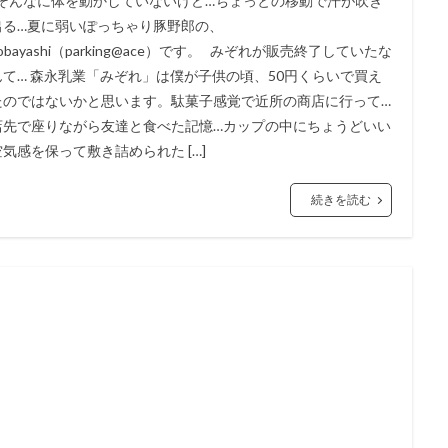
そんなに体を動かしていないけど…ちょっとの移動で汗が吹き
出る…夏に弱いぽっちゃり豚野郎の、
obayashi（parking@ace）です。 みぞれが販売終了していたな
んて… 森永乳業「みぞれ」は僕が子供の頃、50円くらいで買え
たのではないかと思います。駄菓子感覚で近所の商店に行って…
店先で座りながら友達と食べた記憶…カップの中にちょうどいい
空気感を保って敷き詰められた […]
続きを読む