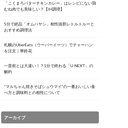
「こくまろバターチキンカレー」はレシピにない鶏
むね肉でも美味しい？【IH調理】
5分で絶品「オムハヤシ」相性抜群レトルトルーと
おすすめ調理法
札幌のUberEats（ウーバーイーツ）でチャーハン
を注文｜華鈴花
一昔前とは大違い！？1分で終わる「U-NEXT」の
解約
“マルちゃん焼きそばシュウマイ”の一番おいしい食
べ方と調味料との相性について
アーカイブ