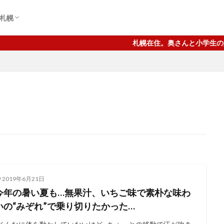
札幌
辺
ター前周辺
札幌在住。奥さんと小学生の娘、フレ
2019年6月21日
今年の暑い夏も…無果汁、いちご味で素朴な味わ
いの“みぞれ”で乗り切りたかった…