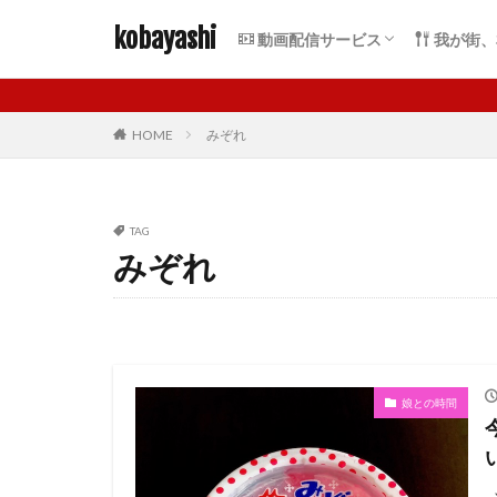
kobayashi
動画配信サービス
我が街、
VOD比較
U-NEXT
FOD
Hulu
TSUTAYA
DAZN
Netflix
dTV
dアニメストア
TELASA
ABEMA
Amazonプライムビデオ
札幌駅周
琴似
麻生
大通周辺
バスセン
北大周辺
すすきの
山鼻
桑園
東区
西区
手稲区
北区
HOME
みぞれ
TAG
みぞれ
娘との時間