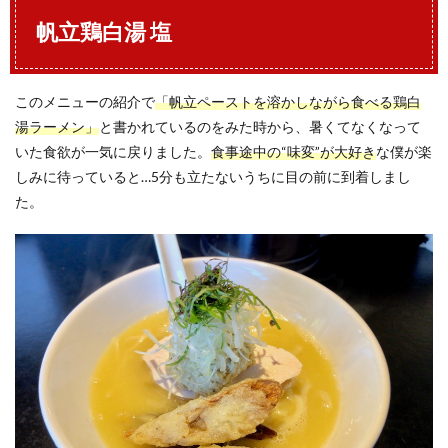
帆立鶏白湯 塩
このメニューの紹介で
「帆立ペーストを溶かしながら食べる鶏白
湯ラーメン」
と書かれているのをみた時から、暑くてなくなって
いた食欲が一気に戻りました。
食事途中の“味変”が大好き
な僕が楽
しみに待っていると…5分も立たないうちに目の前に到着しまし
た。