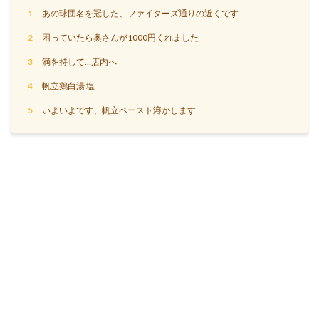
1
あの球団名を冠した、ファイターズ通りの近くです
2
困っていたら奥さんが1000円くれました
3
満を持して…店内へ
4
帆立鶏白湯 塩
5
いよいよです、帆立ペースト溶かします