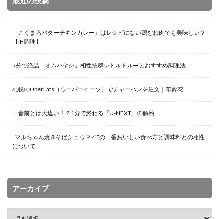
最近の投稿
「こくまろバターチキンカレー」はレシピにない鶏むね肉でも美味しい？
【IH調理】
5分で絶品「オムハヤシ」相性抜群レトルトルーとおすすめ調理法
札幌のUberEats（ウーバーイーツ）でチャーハンを注文｜華鈴花
一昔前とは大違い！？1分で終わる「U-NEXT」の解約
“マルちゃん焼きそばシュウマイ”の一番おいしい食べ方と調味料との相性
について
アーカイブ