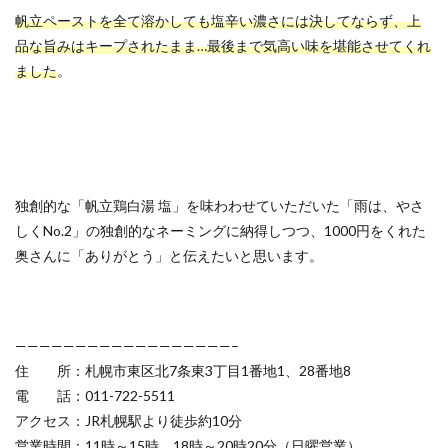
帆立ペーストを全て溶かしても塩辛い濃さには決してならず、上
品な旨みはキープされたまま…最後まで気高い味を堪能させてくれ
ました
。
独創的な「帆立鶏白湯 塩」を味わわせていただいた「雨は、やさ
しくNo.2」の独創的なネーミングに納得しつつ、1000円をくれた
奥さんに「ありがとう」と伝えたいと思います。
——————————————————–
住 所：札幌市東区北7条東3丁目1番地1、28番地8
電 話：011-722-5511
アクセス：JR札幌駅より徒歩約10分
営業時間：11時～15時 18時～20時20分（日曜営業）