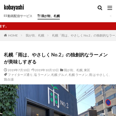
kobayashi
動画配信サービス
我が街、札幌
札幌在住。奥さんと
HOME
我が街、札幌
札幌「雨は、やさしく No.2」の独創的なラ
札幌「雨は、やさしく No.2」の独創的なラーメン
が美味しすぎる
2019年7月10日
2019年10月13日
我が街、札幌
,
東区
ファイターズ通り
,
塩 ラーメン
,
札幌 グルメ
,
札幌 ラーメン
,
雨 は やさしく
,
鶏 白湯