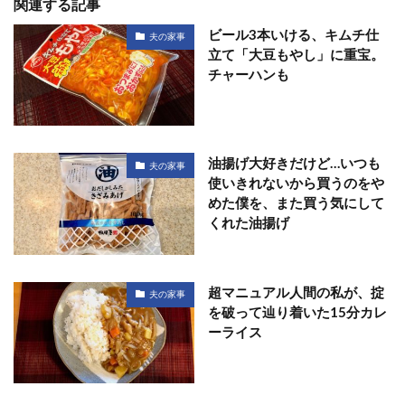
関連する記事
ビール3本いける、キムチ仕
夫の家事
立て「大豆もやし」に重宝。
チャーハンも
油揚げ大好きだけど…いつも
夫の家事
使いきれないから買うのをや
めた僕を、また買う気にして
くれた油揚げ
超マニュアル人間の私が、掟
夫の家事
を破って辿り着いた15分カレ
ーライス