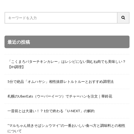
最近の投稿
「こくまろバターチキンカレー」はレシピにない鶏むね肉でも美味しい？
【IH調理】
5分で絶品「オムハヤシ」相性抜群レトルトルーとおすすめ調理法
札幌のUberEats（ウーバーイーツ）でチャーハンを注文｜華鈴花
一昔前とは大違い！？1分で終わる「U-NEXT」の解約
“マルちゃん焼きそばシュウマイ”の一番おいしい食べ方と調味料との相性
について