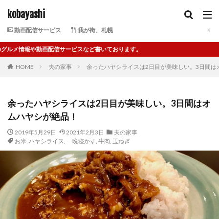
kobayashi
動画配信サービス
我が街、札幌
ービスなど書いております。
HOME
夫の家事
余ったハヤシライスは2日目が美味しい。3日間は
余ったハヤシライスは2日目が美味しい。3日間はオ
ムハヤシが絶品！
2019年5月29日
2021年2月3日
夫の家事
お米
,
ハヤシライス
,
一晩寝かす
,
牛肉
,
玉ねぎ