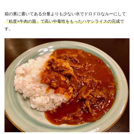
箱の裏に書いてある分量よりも少ない水でドロドロなルーにして
「粘度×牛肉の脂」で高い中毒性をもったハヤシライスの完成
で
す。